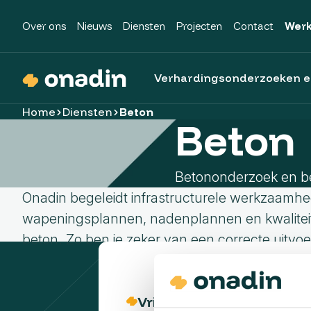
Over ons
Nieuws
Diensten
Projecten
Contact
Werk
Verhardingsonderzoeken e
Home
Diensten
Beton
Beton
Betononderzoek en beg
Onadin begeleidt infrastructurele werkzaamhed
Onderzoek
Inspectie
Verzamelen
Onderzoek
Expertise
wapeningsplannen, nadenplannen en kwaliteits
beton. Zo ben je zeker van een correcte uitvoe
Infra Laboratorium
Data-inwinning
Landmeten
Asfalt
Databeheer
Asfaltonderzoek (CROW210)
Objecten, bebording en markering
Mobile mapping
Beton
FME
Vrijblijvend adviesgespr