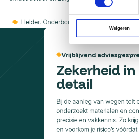
We gebruiken cookies om cont
websiteverkeer te analyseren
Helder. Onderbouwd. En direct toepasbaa
media, adverteren en analys
Weigeren
verstrekt of die ze hebben v
Vrijblijvend adviesgespr
Zekerheid in 
detail
Bij de aanleg van wegen telt e
onderzoekt materialen en con
precisie en vakkennis. Zo krijg j
en voorkom je risico’s vóórdat