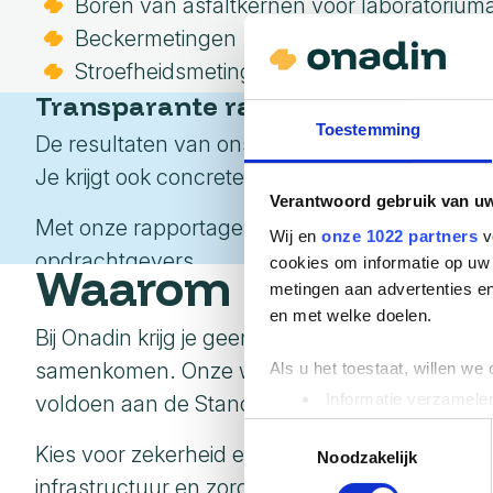
Boren van asfaltkernen voor laboratoriu
Beckermetingen
Stroefheidsmetingen (SRT)
Transparante rapportages die inzi
Toestemming
De resultaten van ons onderzoek vatten we samen
Je krijgt ook concrete aanbevelingen waar je 
Verantwoord gebruik van u
Met onze rapportages toon je eenvoudig aan 
Wij en
onze 1022 partners
v
opdrachtgevers.
cookies om informatie op uw 
Waarom kies je voo
metingen aan advertenties en
en met welke doelen.
Bij Onadin krijg je geen standaard analyse. Je
samenkomen. Onze werkwijze garandeert volledi
Als u het toestaat, willen we
Informatie verzamelen
voldoen aan de Standaard RAW Bepalingen 2
Uw apparaat identific
Toestemmingsselectie
Kies voor zekerheid en innovatie. Investeer i
Lees meer over hoe uw perso
Noodzakelijk
toestemming op elk moment wi
infrastructuur en zorg je voor wegen die niet 