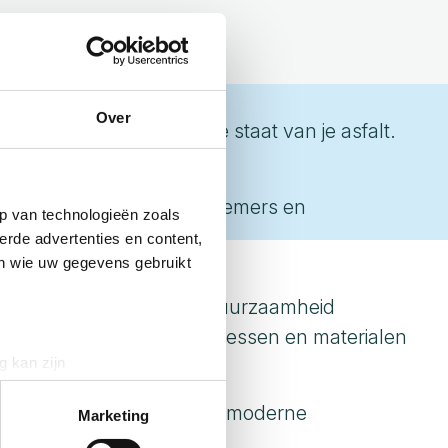
Over
niet alleen inzicht in de staat van je asfalt.
Richtinggevend voor aannemers en
p van technologieën zoals
erde advertenties en content,
en wie uw gegevens gebruikt
nis, kwaliteitsborging en duurzaamheid
ltijd aantonen dat je processen en materialen
g kan zijn
erprinting)
Zo zet je de maatstaf voor moderne
t
detailgedeelte
in. U kunt uw
Marketing
.