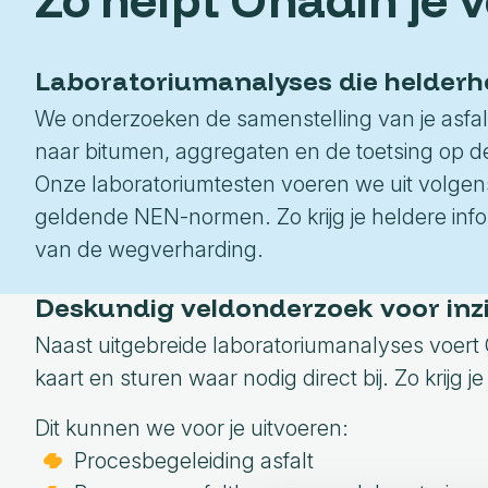
Funderingsonderzoek
Mobile mapping
Drone-mapping
Zandbanen
KernGIS
Bodemonderzoek
Weginspecties
Orthofoto met drone
Fundering
Laboratoriumanalyses die helderh
Assetinformatie
We onderzoeken de samenstelling van je asfalt t
naar bitumen, aggregaten en de toetsing op 
Onze laboratoriumtesten voeren we uit volg
geldende NEN-normen. Zo krijg je heldere infor
van de wegverharding.
Deskundig veldonderzoek voor inzi
Naast uitgebreide laboratoriumanalyses voert
kaart en sturen waar nodig direct bij. Zo krijg j
Dit kunnen we voor je uitvoeren:
Procesbegeleiding asfalt