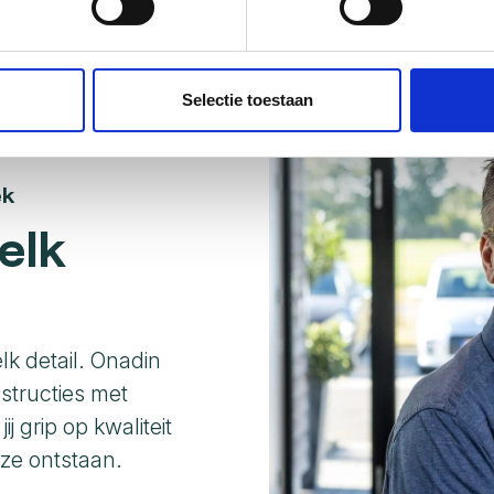
ent en advertenties te personaliseren, om functies voor social
. Ook delen we informatie over uw gebruik van onze site met on
r.
e. Deze partners kunnen deze gegevens combineren met andere i
Selectie toestaan
erzameld op basis van uw gebruik van hun services.
ek
elk
lk detail. Onadin
structies met
ij grip op kwaliteit
 ze ontstaan.