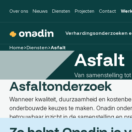
Over ons
Nieuws
Diensten
Projecten
Contact
Werk
Verhardingsonderzoeken e
Home
Diensten
Asfalt
Asfalt
Van samenstelling tot 
Asfaltonderzoek
Onderzoek
Inspectie
Verzamelen
Onderzoek
Expertise
Wanneer kwaliteit, duurzaamheid en kostenbesp
Infra Laboratorium
Data-inwinning
Landmeten
Asfalt
Databeheer
onderbouwde keuzes te maken. Onadin onderzo
betrouwbaar inzicht in de samenstelling en pre
Asfaltonderzoek (CROW210)
Objecten, bebording en markering
Mobile mapping
Beton
FME
Zo helpt Onadin je 