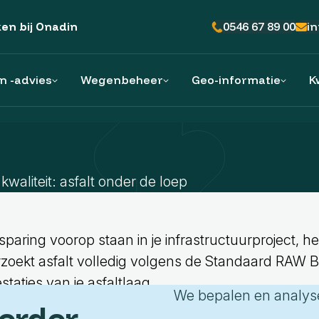
0546 67 89 00
i
en bij Onadin
n -advies
Wegenbeheer
Geo-informatie
K
kwaliteit: asfalt onder de loep
Advies
Planvorming
Uitwerken
Advies
Ontsluiting
aring voorop staan in je infrastructuurproject, 
Verhardingsadvies
Beheer- en beleidsplannen
Data-analyse
Bedrijfscontroles en opleveronderzoek
Op maat gemaakte gebruikssoftware
ekt asfalt volledig volgens de Standaard RAW Be
staties van je asfaltlaag.
Variantenstudie
Beheerdata
Maatvoeren
Specialistisch toezicht infraprojecten
Beheerkaarten en -informatie
We bepalen en analyse
verder