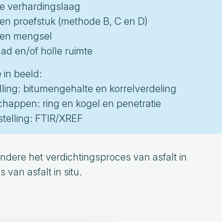
Gebruik de
Gebruik de
Gebruik de
de verhardingslaag
oplossingshulp
oplossingshulp
oplossingshulp
Gebruik de
een proefstuk (methode B, C en D)
oplossingshulp
 een mengsel
ad en/of holle ruimte
 in beeld:
ling: bitumengehalte en korrelverdeling
happen: ring en kogel en penetratie
telling: FTIR/XREF
dere het verdichtingsproces van asfalt in
s van asfalt in situ.