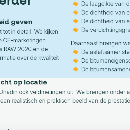
MKI- en LCA-toetsing
Meerjarenplanning
De laagdikte van 
De dichtheid van 
Budgetraming
eid geven
De dichtheid van
De verdichtingsgra
ot in detail. We kijken
de CE-markeringen.
Daarnaast brengen we
ens RAW 2020 en de
De asfaltsamenstel
matie over de kwaliteit
De bitumeneigensc
De bitumensamens
cht op locatie
 Onadin ook veldmetingen uit. We brengen onder an
e een realistisch en praktisch beeld van de prestatie